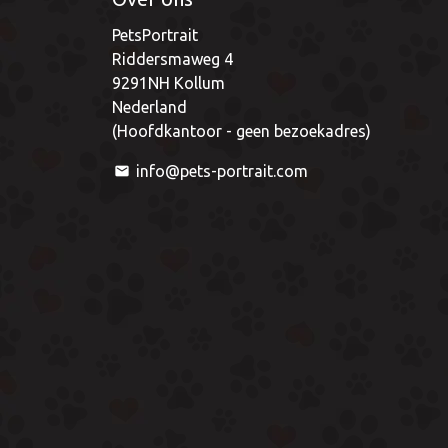
PetsPortrait
Riddersmaweg 4
9291NH Kollum
Nederland
(Hoofdkantoor - geen bezoekadres)
info@pets-portrait.com
email