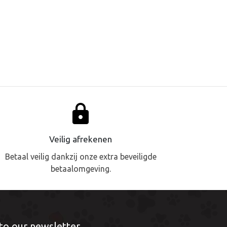
lock
Veilig afrekenen
Betaal veilig dankzij onze extra beveiligde
betaalomgeving.
to our newsletter