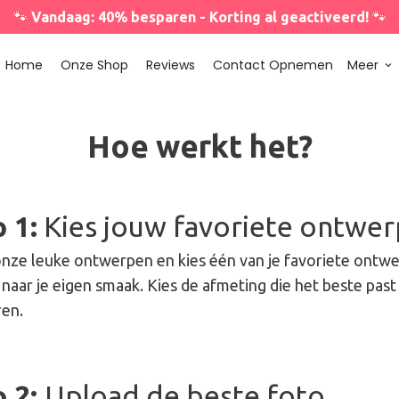
🐾
Vandaag: 40% besparen - Korting al geactiveerd!
🐾
Home
Onze Shop
Reviews
Contact Opnemen
Meer
keyboard_arrow_down
Hoe werkt het?
 1:
Kies jouw favoriete ontwer
onze leuke ontwerpen en kies één van je favoriete ontwe
 naar je eigen smaak. Kies de afmeting die het beste past 
ren.
p 2:
Upload de beste foto