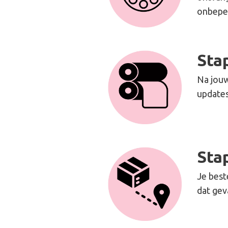
onbepe
Sta
Na jouw
updates
Sta
Je best
dat gev