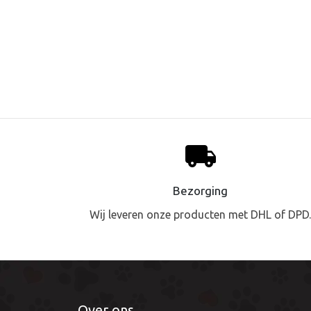
local_shipping
Bezorging
Wij leveren onze producten met DHL of DPD
Over ons