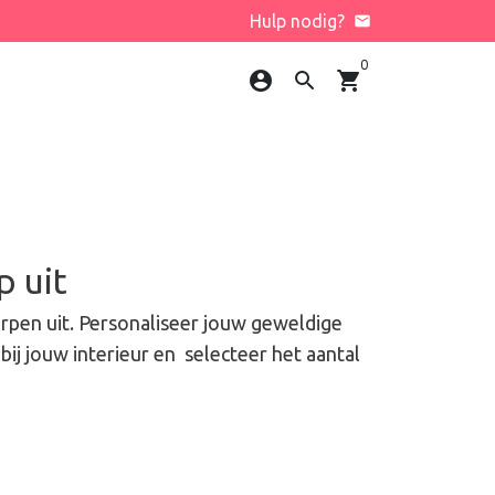
Hulp nodig?
email
0
account_circle
search
shopping_cart
p uit
rpen uit. Personaliseer jouw geweldige
bij jouw interieur en selecteer het aantal