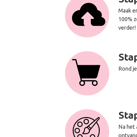
Maak en
100% ze
verder!
Sta
Rond je
Sta
Na het 
ontvang