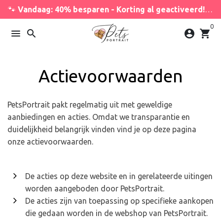
Meteen
🐾
Vandaag: 40% besparen - Korting al geactiveerd!
🐾
naar
0
de
menu
search
account_circle
shopping_cart
content
Actievoorwaarden
PetsPortrait pakt regelmatig uit met geweldige
aanbiedingen en acties. Omdat we transparantie en
duidelijkheid belangrijk vinden vind je op deze pagina
onze actievoorwaarden.
De acties op deze website en in gerelateerde uitingen
worden aangeboden door PetsPortrait.
De acties zijn van toepassing op specifieke aankopen
die gedaan worden in de webshop van PetsPortrait.